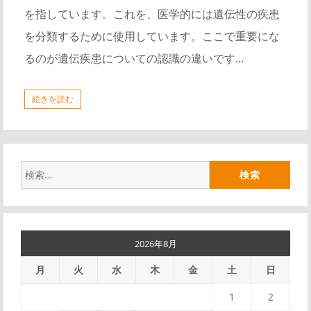
を指しています。これを、医学的には遺伝性の疾患
を分類するために使用しています。ここで重要にな
るのが遺伝疾患についての認識の違いです…
続きを読む
検
索:
2026年8月
月
火
水
木
金
土
日
1
2