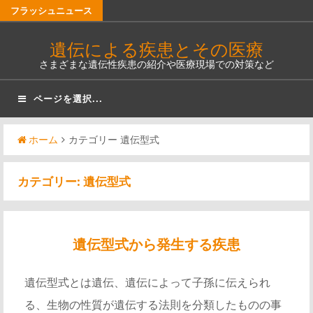
コ
フラッシュニュース
ン
遺伝による疾患とその医療
テ
さまざまな遺伝性疾患の紹介や医療現場での対策など
ン
ツ
ページを選択...
へ
ス
ホーム
カテゴリー 遺伝型式
キ
ッ
カテゴリー:
遺伝型式
プ
遺伝型式から発生する疾患
遺伝型式とは遺伝、遺伝によって子孫に伝えられ
る、生物の性質が遺伝する法則を分類したものの事