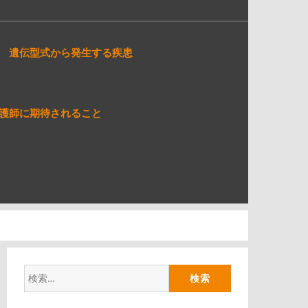
遺伝型式から発生する疾患
護師に期待されること
検
索: