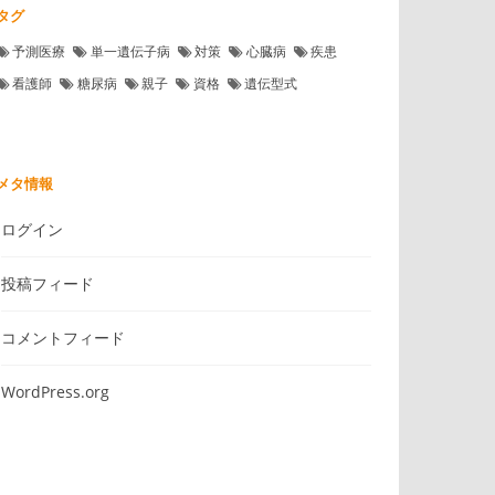
タグ
予測医療
単一遺伝子病
対策
心臓病
疾患
看護師
糖尿病
親子
資格
遺伝型式
メタ情報
ログイン
投稿フィード
コメントフィード
WordPress.org